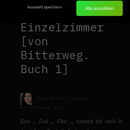
Auswahl speichern
Kein
Alle auswählen
Einzelzimmer
[von
Bitterweg.
Buch 1]
VON
PLATTI LORENZ
07. FEBRUAR 2026
Eins ... Drei ... Fünf ...
, tastete ich mich in