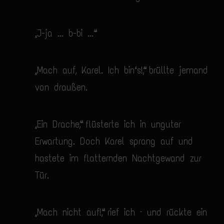
„J-ja ... b-bi ...“
„Mach auf, Karel. Ich bin‘s!“, brüllte jemand
von draußen.
„Ein Drache“, flüsterte ich in unguter
Erwartung. Doch Karel sprang auf und
hastete im flatternden Nachtgewand zur
Tür.
„Mach nicht auf!“, rief ich – und rückte ein