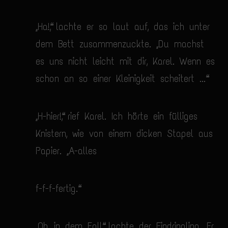
„Ha!“, lachte er so laut auf, das ich unter
dem Bett zusammenzuckte. „Du machst
es uns nicht leicht mit dir, Karel. Wenn es
schon an so einer Kleinigkeit scheitert ...“
„H-hier!“, rief Karel. Ich hörte ein fülliges
Knistern, wie von einem dicken Stapel aus
Papier. „A-alles
f-f-f-fertig.“
„Oh, in dem Fall“, lachte der Eindringling. Er