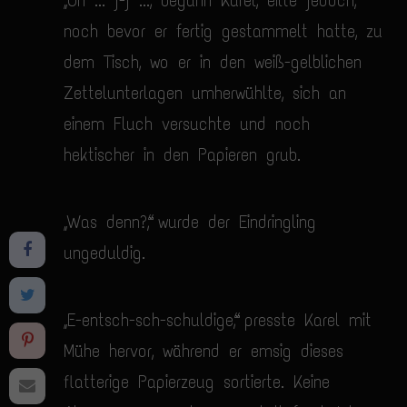
„Oh ... j-j ...“, begann Karel, eilte jedoch,
noch bevor er fertig gestammelt hatte, zu
dem Tisch, wo er in den weiß-gelblichen
Zettelunterlagen umherwühlte, sich an
einem Fluch versuchte und noch
hektischer in den Papieren grub.
„Was denn?“, wurde der Eindringling
ungeduldig.
„E-entsch-sch-schuldige“, presste Karel mit
Mühe hervor, während er emsig dieses
flatterige Papierzeug sortierte. Keine