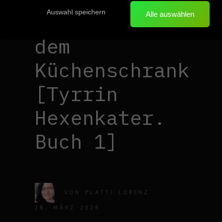
Auswahl speichern
Versteck unter
Alle auswählen
dem
Küchenschrank
[Tyrrin
Hexenkater.
Buch 1]
VON
PLATTI LORENZ
28. MÄRZ 2026