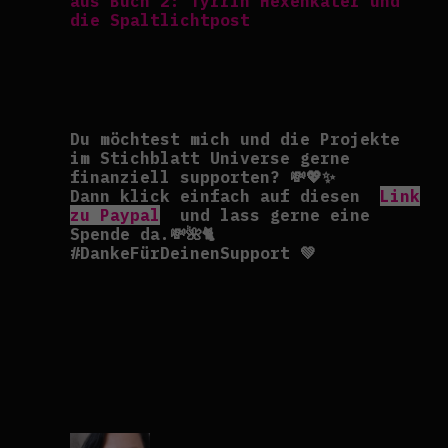
aus Buch 2: Tyrrin Hexenkater und
die Spaltlichtpost
Du möchtest mich und die Projekte
im Stichblatt Universe gerne
finanziell supporten? 💸💖✨
Dann klick einfach auf diesen
Link
zu Paypal
und lass gerne eine
Spende da.💸🌺🐈
#DankeFürDeinenSupport 💚