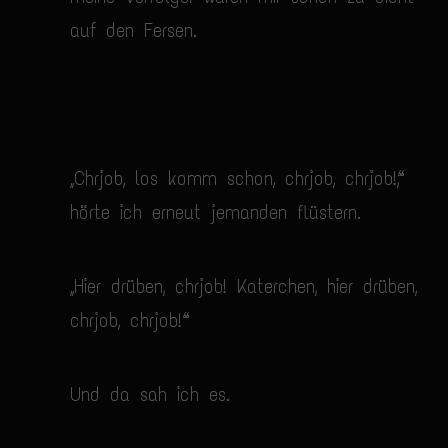
auf den Fersen.
„Chrjob, los komm schon, chrjob, chrjob!“,
hörte ich erneut jemanden flüstern.
„Hier drüben, chrjob! Katerchen, hier drüben,
chrjob, chrjob!“
Und da sah ich es.